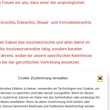
 freuen wir uns, dass einer der ursprünglichen
nzrechts, Erbrechts, Steuer- und Immobilienrechts
en Gebiet des Insolvenzrechts und allen damit im
lte Insolvenzverwalter tätig, sondern beraten
fahrens, wobei wir unsere spezifischen Kenntnisse
bei der gerichtlichen Vertretung einsetzen.
gensmassen nutzen wir zwischenzeitlich auch im
Cookie-Zustimmung verwalten
 Fragestellungen im Rahmen des Erbrechts.
optimales Erlebnis zu bieten, verwenden wir Technologien wie Cookies, um
mationen zu speichern und/oder darauf zuzugreifen. Wenn du diesen
n zustimmst, können wir Daten wie das Surfverhalten oder eindeutige IDs
Website verarbeiten. Wenn du deine Zustimmung nicht erteilst oder
t, können bestimmte Merkmale und Funktionen beeinträchtigt werden.