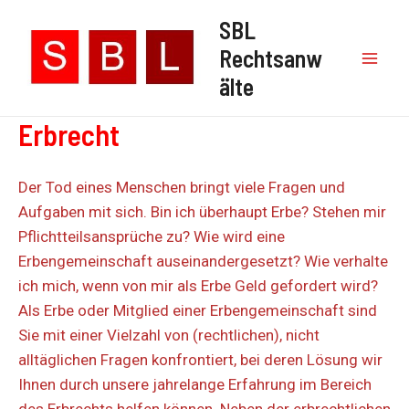
Zum
SBL
Inhalt
Rechtsanw
springen
Mai
älte
Men
Erbrecht
Der Tod eines Menschen bringt viele Fragen und
Aufgaben mit sich. Bin ich überhaupt Erbe? Stehen mir
Pflichtteilsansprüche zu? Wie wird eine
Erbengemeinschaft auseinandergesetzt? Wie verhalte
ich mich, wenn von mir als Erbe Geld gefordert wird?
Als Erbe oder Mitglied einer Erbengemeinschaft sind
Sie mit einer Vielzahl von (rechtlichen), nicht
alltäglichen Fragen konfrontiert, bei deren Lösung wir
Ihnen durch unsere jahrelange Erfahrung im Bereich
des Erbrechts helfen können. Neben der erbrechtlichen